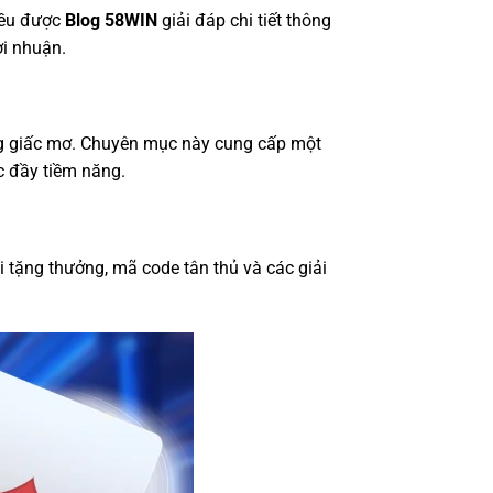
đều được
Blog 58WIN
giải đáp chi tiết thông
ợi nhuận.
ng giấc mơ. Chuyên mục này cung cấp một
c đầy tiềm năng.
ói tặng thưởng, mã code tân thủ và các giải