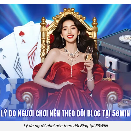
Lý do người chơi nên theo dõi Blog tại 58WIN