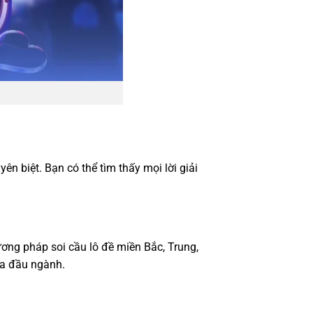
n biệt. Bạn có thể tìm thấy mọi lời giải
ương pháp soi cầu lô đề miền Bắc, Trung,
ia đầu ngành.