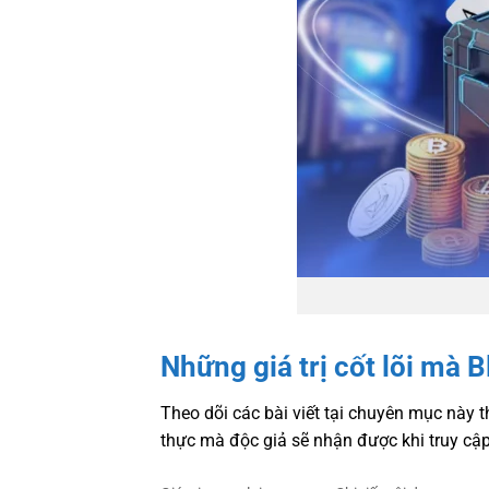
Những giá trị cốt lõi mà 
Theo dõi các bài viết tại chuyên mục này t
thực mà độc giả sẽ nhận được khi truy cậ