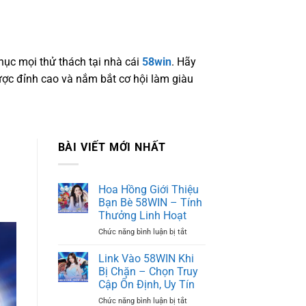
hục mọi thử thách tại nhà cái
58win
. Hãy
ược đỉnh cao và nắm bắt cơ hội làm giàu
BÀI VIẾT MỚI NHẤT
Hoa Hồng Giới Thiệu
Bạn Bè 58WIN – Tính
Thưởng Linh Hoạt
ở
Chức năng bình luận bị tắt
Hoa
Hồng
Link Vào 58WIN Khi
Giới
Bị Chặn – Chọn Truy
Thiệu
Cập Ổn Định, Uy Tín
Bạn
ở
Chức năng bình luận bị tắt
Bè