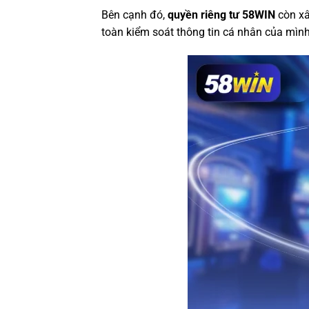
Bên cạnh đó,
quyền riêng tư 58WIN
còn xâ
toàn kiểm soát thông tin cá nhân của mình