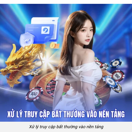
Xử lý truy cập bất thường vào nền tảng