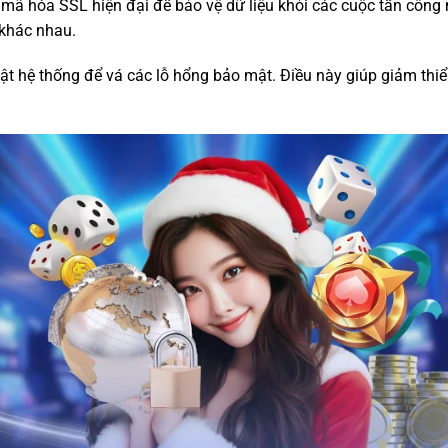
mã hóa SSL hiện đại để bảo vệ dữ liệu khỏi các cuộc tấn công 
 khác nhau.
t hệ thống để vá các lỗ hổng bảo mật. Điều này giúp giảm thiể