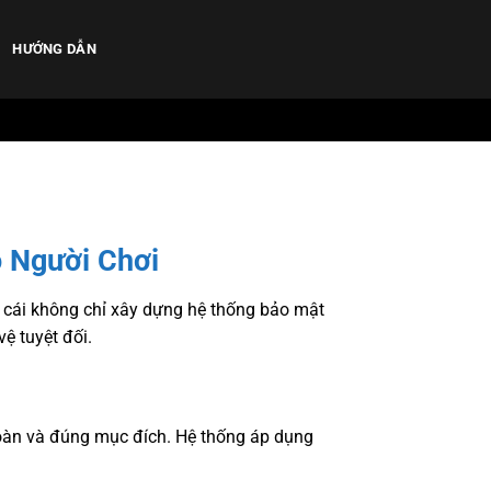
HƯỚNG DẪN
 Người Chơi
hà cái không chỉ xây dựng hệ thống bảo mật
ệ tuyệt đối.
toàn và đúng mục đích. Hệ thống áp dụng