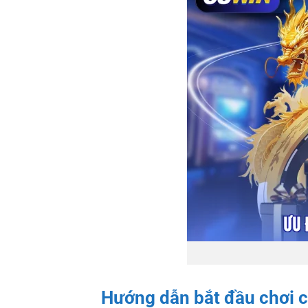
Hướng dẫn bắt đầu chơi 