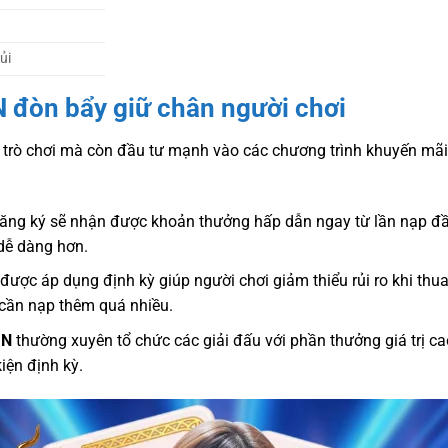
ủi
 đòn bẩy giữ chân người chơi
 trò chơi mà còn đầu tư mạnh vào các chương trình khuyến mãi.
ăng ký sẽ nhận được khoản thưởng hấp dẫn ngay từ lần nạp đầu
 dễ dàng hơn.
được áp dụng định kỳ giúp người chơi giảm thiểu rủi ro khi thu
 cần nạp thêm quá nhiều.
IN
thường xuyên tổ chức các giải đấu với phần thưởng giá trị c
kiện định kỳ.