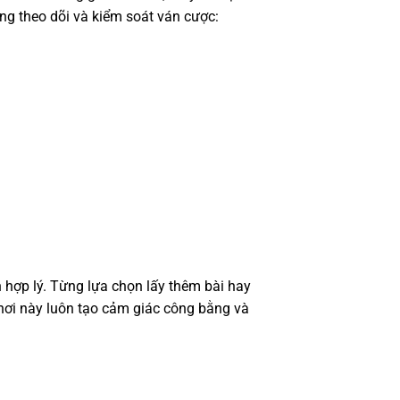
ng theo dõi và kiểm soát ván cược:
 hợp lý. Từng lựa chọn lấy thêm bài hay
chơi này luôn tạo cảm giác công bằng và