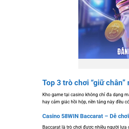
Top 3 trò chơi “giữ chân”
Kho game tại casino không chỉ đa dạng mà
hay cảm giác hồi hộp, nền tảng này đều c
Casino 58WIN Baccarat – Dễ chơi,
Baccarat là trò chơi được nhiều người lựa