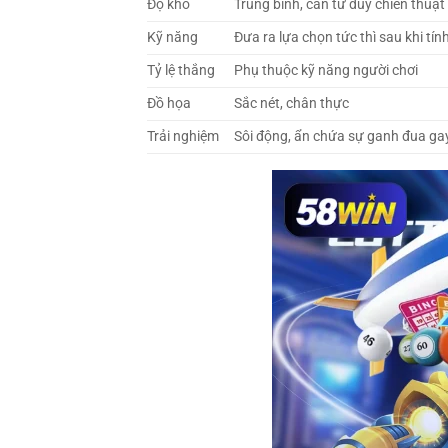
Độ khó
Trung bình, cần tư duy chiến thuật
Kỹ năng
Đưa ra lựa chọn tức thì sau khi tín
Tỷ lệ thắng
Phụ thuộc kỹ năng người chơi
Đồ họa
Sắc nét, chân thực
Trải nghiệm
Sôi động, ẩn chứa sự ganh đua ga