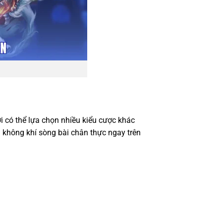
i có thể lựa chọn nhiều kiểu cược khác
ện không khí sòng bài chân thực ngay trên