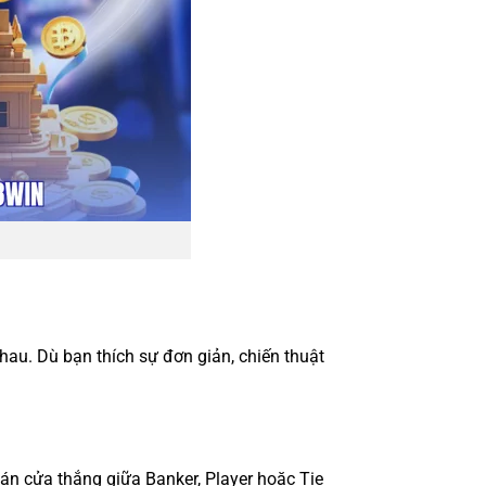
au. Dù bạn thích sự đơn giản, chiến thuật
oán cửa thắng giữa Banker, Player hoặc Tie