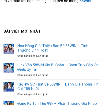
rõ và thao tác nạp tiền hiệu quả trên hệ thống
58WIN
.
BÀI VIẾT MỚI NHẤT
Hoa Hồng Giới Thiệu Bạn Bè 58WIN – Tính
Thưởng Linh Hoạt
ở
Chức năng bình luận bị tắt
Hoa
Hồng
Link Vào 58WIN Khi Bị Chặn – Chọn Truy Cập Ổn
Giới
Định, Uy Tín
Thiệu
ở
Chức năng bình luận bị tắt
Bạn
Link
Bè
Vào
Review Sự Thật Về 58WIN – Đánh Giá Thông Tin
58WIN
58WIN
–
Chi Tiết Nhất
Khi
Tính
ở
Chức năng bình luận bị tắt
Bị
Thưởng
Review
Chặn
Linh
Sự
Đăng Ký Tân Thủ 99k – Phần Thưởng Gia Nhập
–
Hoạt