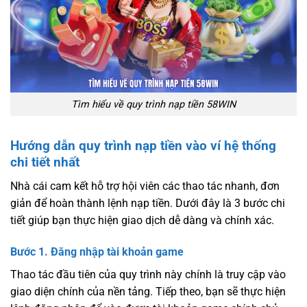
Tìm hiểu về quy trình nạp tiền 58WIN
Hướng dẫn quy trình nạp tiền vào ví hệ thống
chi tiết nhất
Nhà cái cam kết hỗ trợ hội viên các thao tác nhanh, đơn
giản để hoàn thành lệnh nạp tiền. Dưới đây là 3 bước chi
tiết giúp bạn thực hiện giao dịch dễ dàng và chính xác.
Bước 1. Đăng nhập tài khoản game
Thao tác đầu tiên của quy trình này chính là truy cập vào
giao diện chính của nền tảng. Tiếp theo, bạn sẽ thực hiện