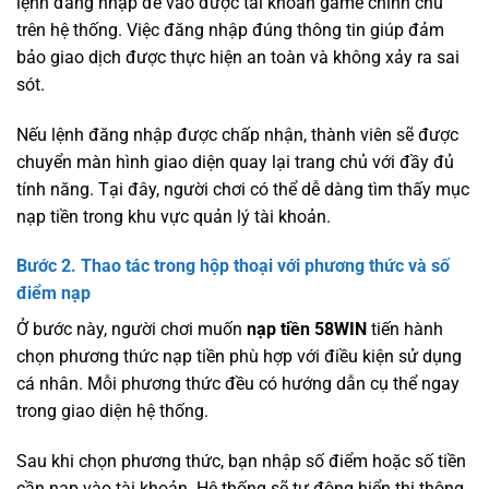
lệnh đăng nhập để vào được tài khoản game chính chủ
trên hệ thống. Việc đăng nhập đúng thông tin giúp đảm
bảo giao dịch được thực hiện an toàn và không xảy ra sai
sót.
Nếu lệnh đăng nhập được chấp nhận, thành viên sẽ được
chuyển màn hình giao diện quay lại trang chủ với đầy đủ
tính năng. Tại đây, người chơi có thể dễ dàng tìm thấy mục
nạp tiền trong khu vực quản lý tài khoản.
Bước 2. Thao tác trong hộp thoại với phương thức và số
điểm nạp
Ở bước này, người chơi muốn
nạp tiền 58WIN
tiến hành
chọn phương thức nạp tiền phù hợp với điều kiện sử dụng
cá nhân. Mỗi phương thức đều có hướng dẫn cụ thể ngay
trong giao diện hệ thống.
Sau khi chọn phương thức, bạn nhập số điểm hoặc số tiền
cần nạp vào tài khoản. Hệ thống sẽ tự động hiển thị thông