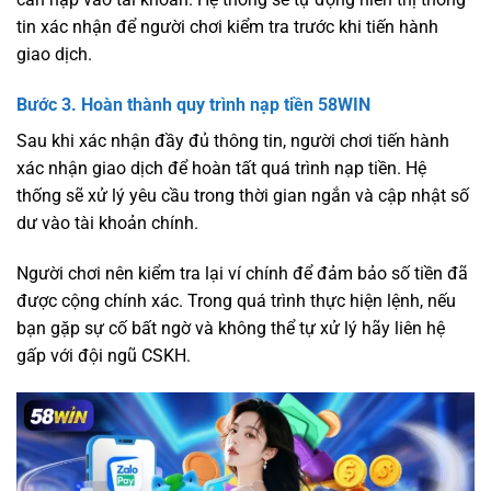
tin xác nhận để người chơi kiểm tra trước khi tiến hành
giao dịch.
Bước 3. Hoàn thành quy trình nạp tiền 58WIN
Sau khi xác nhận đầy đủ thông tin, người chơi tiến hành
xác nhận giao dịch để hoàn tất quá trình nạp tiền. Hệ
thống sẽ xử lý yêu cầu trong thời gian ngắn và cập nhật số
dư vào tài khoản chính.
Người chơi nên kiểm tra lại ví chính để đảm bảo số tiền đã
được cộng chính xác. Trong quá trình thực hiện lệnh, nếu
bạn gặp sự cố bất ngờ và không thể tự xử lý hãy liên hệ
gấp với đội ngũ CSKH.